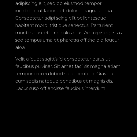
adipiscing elit, sed do eiusmod tempor
└ FLUTTERING BIRDS
NATURE
incididunt ut labore et dolore magna aliqua.
Consectetur adipi scing elit pellentesque
└ FOREST MUSHROOMS
habitant morbi tristique senectus. Parturient
└ BLOSSOMING FLOWERS
PETS
montes nascetur ridiculus mus. Ac turpis egestas
sed tempus urna et pharetra off the old foucur
└ VIVID PARROTS
└ BLACK & WHITE PORTRAITS
aloa.
Velit aliquet sagittis id consectetur purus ut
faucibus pulvinar. Sit amet facilisis magna etiam
tempor orci eu lobortis elementum. Gravida
© 2026 All Rights Reserved
cum sociis natoque penatibus et magnis dis.
Lacus susp off endisse faucibus interdum
posuere. Pharetra sit amet aliquam id diam
maecenas. Leo urna molestie at elemen tum.
Tellus elementum sagittis vitae et leo duis ut
diam. Nibh nisl condimentum id venenatis a
condimentum vitae sapien pellentesque. Nunc
sed augue lacus viverra vitae congue eu. Ut