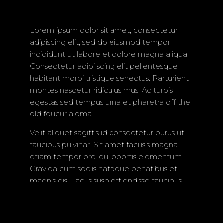
WILDLIFE
└ GLOWING JELLYFISH
Lorem ipsum dolor sit amet, consectetur
└ FLUTTERING BIRDS
NATURE
adipiscing elit, sed do eiusmod tempor
incididunt ut labore et dolore magna aliqua.
└ FOREST MUSHROOMS
Consectetur adipi scing elit pellentesque
habitant morbi tristique senectus. Parturient
└ BLOSSOMING FLOWERS
PETS
montes nascetur ridiculus mus. Ac turpis
egestas sed tempus urna et pharetra off the
└ VIVID PARROTS
└ BLACK & WHITE PORTRAITS
old foucur aloma.
Velit aliquet sagittis id consectetur purus ut
faucibus pulvinar. Sit amet facilisis magna
© 2026 All Rights Reserved
etiam tempor orci eu lobortis elementum.
Gravida cum sociis natoque penatibus et
magnis dis. Lacus susp off endisse faucibus
interdm posuere. Pharetra sit amet aliquam
id diam maecenas. Leo urna molestie at
elemen tum.