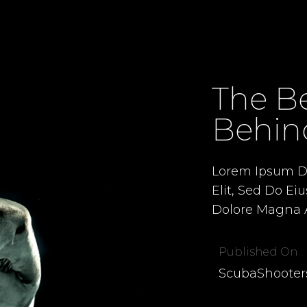
The Be
Behin
Lorem Ipsum Do
Elit, Sed Do Ei
Dolore Magna A
Published On
ScubaShooter