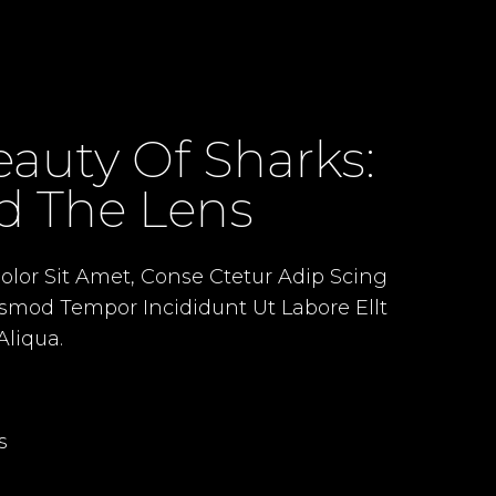
auty Of Sharks:
d The Lens
lor Sit Amet, Conse Ctetur Adip Scing
usmod Tempor Incididunt Ut Labore Ellt
liqua.
s