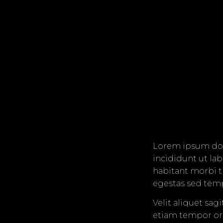
Lorem ipsum dolo
incididunt ut la
habitant morbi t
egestas sed tempu
Velit aliquet sag
etiam tempor orc