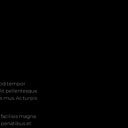
smod tempor
lit pellentesque
s mus. Ac turpis
 facilisis magna
© 2026 All Rights Reserved
 penatibus et