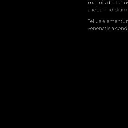
magnis dis. Lacu
aliquam id diam
Tellus elementum
venenatis a cond
congue eu. Ut or
Eu lobortis elem
non enim praesen
Consequat id port
Previous