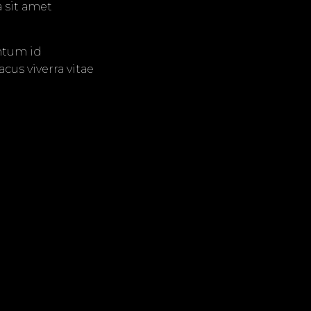
 sit amet
entum id
us viverra vitae
tas diam in arcu.
cus dolor purus
 risus.