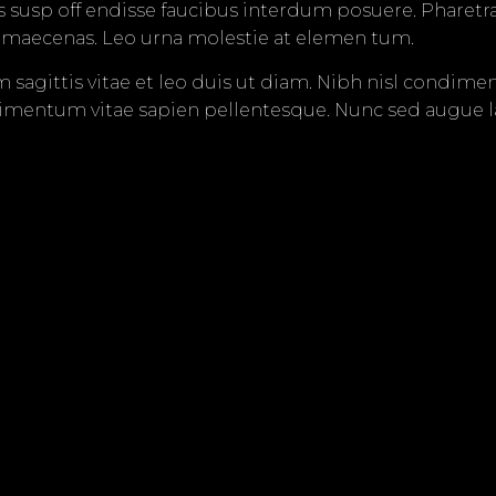
s susp off endisse faucibus interdum posuere. Pharetra
└ VIVID PARROTS
 maecenas. Leo urna molestie at elemen tum.
 sagittis vitae et leo duis ut diam. Nibh nisl condim
└ BLACK & WHITE PORTRAITS
imentum vitae sapien pellentesque. Nunc sed augue lac
nare lectus sit amet est placerat. Congue quisque eges
entum nibh tellus molestie nunc. Urna porttitor rhon
t elementum facilisis. Phasellus vestibulum lorem sed
a nibh venenatis cras sed felis.