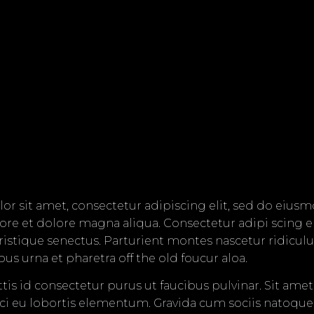
WILDLIFE
└ GLOWING JELLYFISH
r sit amet, consectetur adipiscing elit, sed do eiu
bore et dolore magna aliqua. Consectetur adipi scing e
└ FLUTTERING BIRDS
NATURE
ristique senectus. Parturient montes nascetur ridiculu
s urna et pharetra off the old foucur aloa.
└ FOREST MUSHROOMS
ittis id consectetur purus ut faucibus pulvinar. Sit amet
└ BLOSSOMING FLOWERS
PETS
i eu lobortis elementum. Gravida cum sociis natoque