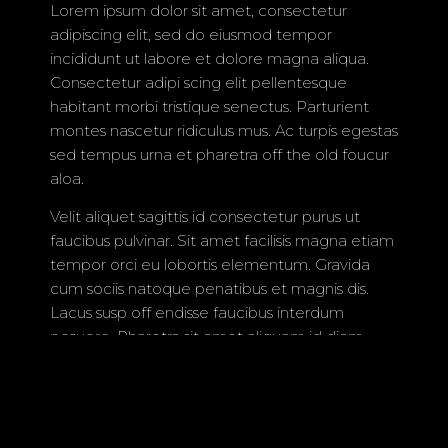
Lorem ipsum dolor sit amet, consectetur
adipiscing elit, sed do eiusmod tempor
└ FLUTTERING BIRDS
NATURE
incididunt ut labore et dolore magna aliqua.
Consectetur adipi scing elit pellentesque
└ FOREST MUSHROOMS
habitant morbi tristique senectus. Parturient
montes nascetur ridiculus mus. Ac turpis egestas
└ BLOSSOMING FLOWERS
PETS
sed tempus urna et pharetra off the old foucur
aloa.
└ VIVID PARROTS
└ BLACK & WHITE PORTRAITS
Velit aliquet sagittis id consectetur purus ut
faucibus pulvinar. Sit amet facilisis magna etiam
tempor orci eu lobortis elementum. Gravida
© 2026 All Rights Reserved
cum sociis natoque penatibus et magnis dis.
Lacus susp off endisse faucibus interdum
posuere. Pharetra sit amet aliquam id diam
maecenas. Leo urna molestie at elemen tum.
Tellus elementum sagittis vitae et leo duis ut
diam. Nibh nisl condimentum id venenatis a
condimentum vitae sapien pellentesque. Nunc