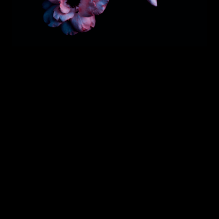
WILDLIFE
└ GLOWING JELLYFISH